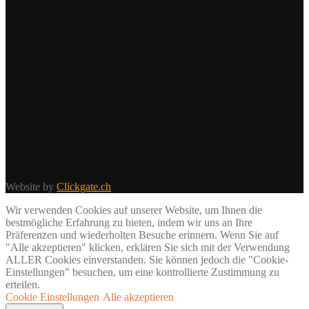
Website by
Clickgate.ch
Wir verwenden Cookies auf unserer Website, um Ihnen die
bestmögliche Erfahrung zu bieten, indem wir uns an Ihre
Präferenzen und wiederholten Besuche erinnern. Wenn Sie auf
"Alle akzeptieren" klicken, erklären Sie sich mit der Verwendung
ALLER Cookies einverstanden. Sie können jedoch die "Cookie-
Einstellungen" besuchen, um eine kontrollierte Zustimmung zu
erteilen.
Cookie Einstellungen
Alle akzeptieren