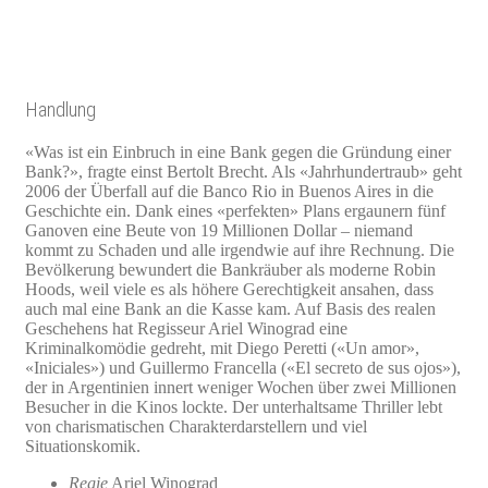
Handlung
«Was ist ein Einbruch in eine Bank gegen die Gründung einer
Bank?», fragte einst Bertolt Brecht. Als «Jahrhundertraub» geht
2006 der Überfall auf die Banco Rio in Buenos Aires in die
Geschichte ein. Dank eines «perfekten» Plans ergaunern fünf
Ganoven eine Beute von 19 Millionen Dollar – niemand
kommt zu Schaden und alle irgendwie auf ihre Rechnung. Die
Bevölkerung bewundert die Bankräuber als moderne Robin
Hoods, weil viele es als höhere Gerechtigkeit ansahen, dass
auch mal eine Bank an die Kasse kam. Auf Basis des realen
Geschehens hat Regisseur Ariel Winograd eine
Kriminalkomödie gedreht, mit Diego Peretti («Un amor»,
«Iniciales») und Guillermo Francella («El secreto de sus ojos»),
der in Argentinien innert weniger Wochen über zwei Millionen
Besucher in die Kinos lockte. Der unterhaltsame Thriller lebt
von charismatischen Charakterdarstellern und viel
Situationskomik.
Regie
Ariel Winograd