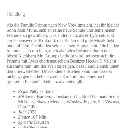
Handlung
Als die Familie Primm nach New York umzieht, hat ihr kleiner
Sohn Josh Mühe, sich an seine neue Schule und seine neuen
Freunde zu gewöhnen. Das ändert sich, als er Lyle entdeckt –
ein liebenswertes Krokodil, das Baden und gute Musik liebt
und auf dem Dachboden seines neuen Hauses lebt. Die beiden
freunden sich rasch an, doch als Lyles Existenz durch den
bösen Nachbarn Mr. Grumps bedroht wird, müssen sich die
Primms mit Lyles charismatischem Besitzer Hector P. Valenti
zusammentun, um der Welt zu zeigen, dass Familie auch unter
den unerwartetsten Umständen entstehen kann und dass es
nichts gegen ein liebenswertes Krokodil mit einer noch
grösseren Persönlichkeit einzuwenden gibt.
Regie
Patty Jenkins
Mit
Javier Bardem, Constance Wu, Brett Gelman, Scoot
McNairy, Shawn Mendes, Winslow Fegley, Sal Viscuso,
Don DiPetta
Jahr
2022
Dauer
107 Min
Sprache
Deutsch
Untertitel
Keine