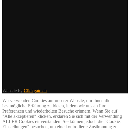
Website by
Clickgate.ch
Wir verwenden Cookies auf unserer Website, um Ihnen die
bestmögliche Erfahrung zu bieten, indem wir uns an Ihre
Präferenzen und wiederholten Besuche erinnern. Wenn Sie auf
"Alle akzeptieren" klicken, erklären Sie sich mit der Verwendung
ALLER Cookies einverstanden. Sie können jedoch die "Cookie-
Einstellungen" besuchen, um eine kontrollierte Zustimmung zu