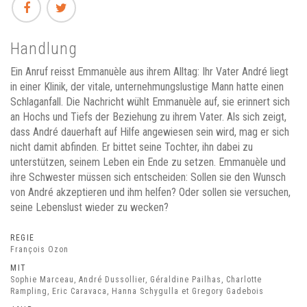
Handlung
Ein Anruf reisst Emmanuèle aus ihrem Alltag: Ihr Vater André liegt
in einer Klinik, der vitale, unternehmungslustige Mann hatte einen
Schlaganfall. Die Nachricht wühlt Emmanuèle auf, sie erinnert sich
an Hochs und Tiefs der Beziehung zu ihrem Vater. Als sich zeigt,
dass André dauerhaft auf Hilfe angewiesen sein wird, mag er sich
nicht damit abfinden. Er bittet seine Tochter, ihn dabei zu
unterstützen, seinem Leben ein Ende zu setzen. Emmanuèle und
ihre Schwester müssen sich entscheiden: Sollen sie den Wunsch
von André akzeptieren und ihm helfen? Oder sollen sie versuchen,
seine Lebenslust wieder zu wecken?
REGIE
François Ozon
MIT
Sophie Marceau, André Dussollier, Géraldine Pailhas, Charlotte
Rampling, Eric Caravaca, Hanna Schygulla et Gregory Gadebois