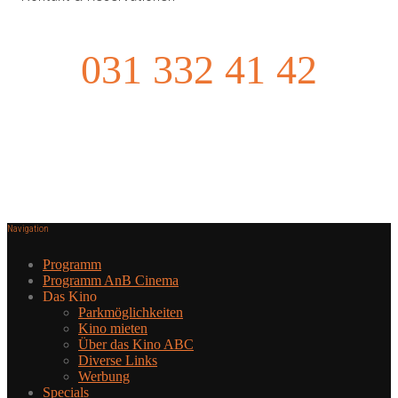
031 332 41 42
Navigation
Programm
Programm AnB Cinema
Das Kino
Parkmöglichkeiten
Kino mieten
Über das Kino ABC
Diverse Links
Werbung
Specials