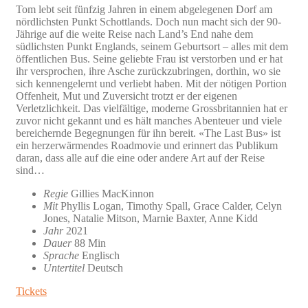
Tom lebt seit fünfzig Jahren in einem abgelegenen Dorf am
nördlichsten Punkt Schottlands. Doch nun macht sich der 90-
Jährige auf die weite Reise nach Land’s End nahe dem
südlichsten Punkt Englands, seinem Geburtsort – alles mit dem
öffentlichen Bus. Seine geliebte Frau ist verstorben und er hat
ihr versprochen, ihre Asche zurückzubringen, dorthin, wo sie
sich kennengelernt und verliebt haben. Mit der nötigen Portion
Offenheit, Mut und Zuversicht trotzt er der eigenen
Verletzlichkeit. Das vielfältige, moderne Grossbritannien hat er
zuvor nicht gekannt und es hält manches Abenteuer und viele
bereichernde Begegnungen für ihn bereit. «The Last Bus» ist
ein herzerwärmendes Roadmovie und erinnert das Publikum
daran, dass alle auf die eine oder andere Art auf der Reise
sind…
Regie
Gillies MacKinnon
Mit
Phyllis Logan, Timothy Spall, Grace Calder, Celyn
Jones, Natalie Mitson, Marnie Baxter, Anne Kidd
Jahr
2021
Dauer
88 Min
Sprache
Englisch
Untertitel
Deutsch
Tickets