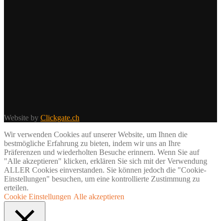
Website by
Clickgate.ch
Wir verwenden Cookies auf unserer Website, um Ihnen die
bestmögliche Erfahrung zu bieten, indem wir uns an Ihre
Präferenzen und wiederholten Besuche erinnern. Wenn Sie auf
"Alle akzeptieren" klicken, erklären Sie sich mit der Verwendung
ALLER Cookies einverstanden. Sie können jedoch die "Cookie-
Einstellungen" besuchen, um eine kontrollierte Zustimmung zu
erteilen.
Cookie Einstellungen
Alle akzeptieren