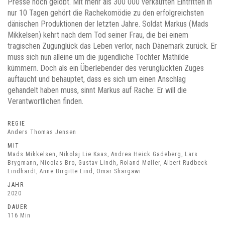
Presse hoch gelobt. Mit mehr als 300 000 verkauften Eintritten in
nur 10 Tagen gehört die Rachekomödie zu den erfolgreichsten
dänischen Produktionen der letzten Jahre. Soldat Markus (Mads
Mikkelsen) kehrt nach dem Tod seiner Frau, die bei einem
tragischen Zugunglück das Leben verlor, nach Dänemark zurück. Er
muss sich nun alleine um die jugendliche Tochter Mathilde
kümmern. Doch als ein Überlebender des verunglückten Zuges
auftaucht und behauptet, dass es sich um einen Anschlag
gehandelt haben muss, sinnt Markus auf Rache: Er will die
Verantwortlichen finden.
REGIE
Anders Thomas Jensen
MIT
Mads Mikkelsen, Nikolaj Lie Kaas, Andrea Heick Gadeberg, Lars
Brygmann, Nicolas Bro, Gustav Lindh, Roland Møller, Albert Rudbeck
Lindhardt, Anne Birgitte Lind, Omar Shargawi
JAHR
2020
DAUER
116 Min