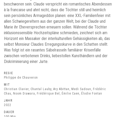
beschworen sein. Claude verspricht ein romantisches Abendessen
à la francaise und ahnt nicht, dass die Töchter still und heimlich
sein persönliches Armageddon planen: eine XXL-Familienfeier mit
allen Schwiegereltern aus der ganzen Welt, bei der Claude und
Marie ihr Eheversprechen erneuern sollen. Während die Töchter
inklusionssensible Hochzeitspläne schmieden, zeichnet sich am
Horizont ein Massaker der interkulturellen Gehässigkeiten ab, das
selbst Monsieur Claudes Erregungsskurve in den Schatten stellt.
Was folgt ist ein rasantes Säbelrasseln familiärer Krisenfälle
zwischen verbotenen Drinks, liebestollen Kunsthändlern und der
Diskriminierung einer Jurte.
REGIE
Philippe de Chauveron
MIT
Christian Clavier, Chantal Lauby, Ary Abittan, Medi Sadoun, Frédéric
Chau, Noom Diawara, Frédérique Bel, Émilie Caen, Élodie Fontan
JAHR
2022
DAUER
100 Min