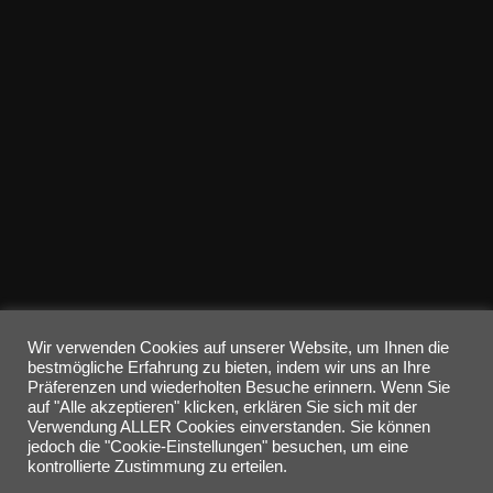
Wir verwenden Cookies auf unserer Website, um Ihnen die
bestmögliche Erfahrung zu bieten, indem wir uns an Ihre
Präferenzen und wiederholten Besuche erinnern. Wenn Sie
auf "Alle akzeptieren" klicken, erklären Sie sich mit der
Verwendung ALLER Cookies einverstanden. Sie können
jedoch die "Cookie-Einstellungen" besuchen, um eine
kontrollierte Zustimmung zu erteilen.
Website by
Clickgate.ch