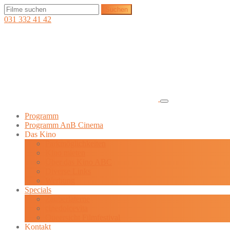
031 332 41 42
Programm
Programm AnB Cinema
Das Kino
Parkmöglichkeiten
Kino mieten
Über das Kino ABC
Diverse Links
Werbung
Specials
Zauberlaterne
cinedolcevita
Queersicht Filmfestival
Kontakt