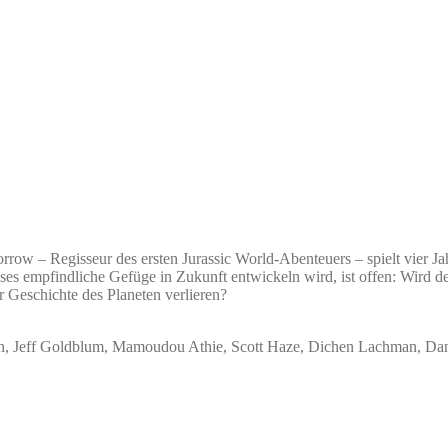
isseur des ersten Jurassic World-Abenteuers – spielt vier Jahre n
ses empfindliche Gefüge in Zukunft entwickeln wird, ist offen: Wird d
r Geschichte des Planeten verlieren?
rn, Jeff Goldblum, Mamoudou Athie, Scott Haze, Dichen Lachman, Dani