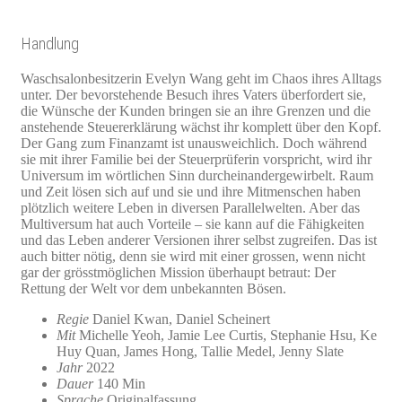
Handlung
Waschsalonbesitzerin Evelyn Wang geht im Chaos ihres Alltags
unter. Der bevorstehende Besuch ihres Vaters überfordert sie,
die Wünsche der Kunden bringen sie an ihre Grenzen und die
anstehende Steuererklärung wächst ihr komplett über den Kopf.
Der Gang zum Finanzamt ist unausweichlich. Doch während
sie mit ihrer Familie bei der Steuerprüferin vorspricht, wird ihr
Universum im wörtlichen Sinn durcheinandergewirbelt. Raum
und Zeit lösen sich auf und sie und ihre Mitmenschen haben
plötzlich weitere Leben in diversen Parallelwelten. Aber das
Multiversum hat auch Vorteile – sie kann auf die Fähigkeiten
und das Leben anderer Versionen ihrer selbst zugreifen. Das ist
auch bitter nötig, denn sie wird mit einer grossen, wenn nicht
gar der grösstmöglichen Mission überhaupt betraut: Der
Rettung der Welt vor dem unbekannten Bösen.
Regie
Daniel Kwan, Daniel Scheinert
Mit
Michelle Yeoh, Jamie Lee Curtis, Stephanie Hsu, Ke
Huy Quan, James Hong, Tallie Medel, Jenny Slate
Jahr
2022
Dauer
140 Min
Sprache
Originalfassung