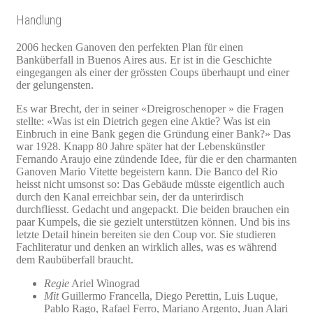
Handlung
2006 hecken Ganoven den perfekten Plan für einen
Banküberfall in Buenos Aires aus. Er ist in die Geschichte
eingegangen als einer der grössten Coups überhaupt und einer
der gelungensten.
Es war Brecht, der in seiner «Dreigroschenoper » die Fragen
stellte: «Was ist ein Dietrich gegen eine Aktie? Was ist ein
Einbruch in eine Bank gegen die Gründung einer Bank?» Das
war 1928. Knapp 80 Jahre später hat der Lebenskünstler
Fernando Araujo eine zündende Idee, für die er den charmanten
Ganoven Mario Vitette begeistern kann. Die Banco del Rio
heisst nicht umsonst so: Das Gebäude müsste eigentlich auch
durch den Kanal erreichbar sein, der da unterirdisch
durchfliesst. Gedacht und angepackt. Die beiden brauchen ein
paar Kumpels, die sie gezielt unterstützen können. Und bis ins
letzte Detail hinein bereiten sie den Coup vor. Sie studieren
Fachliteratur und denken an wirklich alles, was es während
dem Raubüberfall braucht.
Regie
Ariel Winograd
Mit
Guillermo Francella, Diego Perettin, Luis Luque,
Pablo Rago, Rafael Ferro, Mariano Argento, Juan Alari