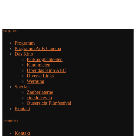
Navigation
Programm
Programm AnB Cinema
Das Kino
Parkmöglichkeiten
Kino mieten
Über das Kino ABC
Diverse Links
Werbung
Specials
Zauberlaterne
cinedolcevita
Queersicht Filmfestival
Kontakt
Rechtliches
Kontakt