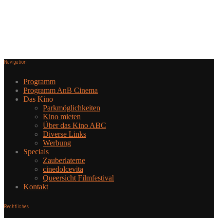
Navigation
Programm
Programm AnB Cinema
Das Kino
Parkmöglichkeiten
Kino mieten
Über das Kino ABC
Diverse Links
Werbung
Specials
Zauberlaterne
cinedolcevita
Queersicht Filmfestival
Kontakt
Rechtliches