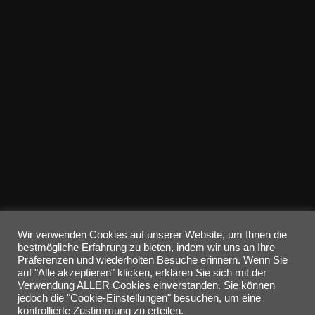
Wir verwenden Cookies auf unserer Website, um Ihnen die
bestmögliche Erfahrung zu bieten, indem wir uns an Ihre
Präferenzen und wiederholten Besuche erinnern. Wenn Sie
auf "Alle akzeptieren" klicken, erklären Sie sich mit der
Verwendung ALLER Cookies einverstanden. Sie können
jedoch die "Cookie-Einstellungen" besuchen, um eine
kontrollierte Zustimmung zu erteilen.