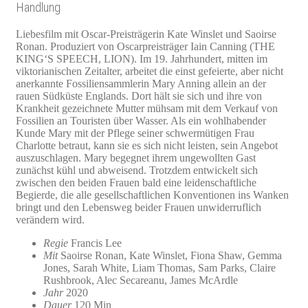
Handlung
Liebesfilm mit Oscar-Preisträgerin Kate Winslet und Saoirse
Ronan. Produziert von Oscarpreisträger Iain Canning (THE
KING‘S SPEECH, LION). Im 19. Jahrhundert, mitten im
viktorianischen Zeitalter, arbeitet die einst gefeierte, aber nicht
anerkannte Fossiliensammlerin Mary Anning allein an der
rauen Südküste Englands. Dort hält sie sich und ihre von
Krankheit gezeichnete Mutter mühsam mit dem Verkauf von
Fossilien an Touristen über Wasser. Als ein wohlhabender
Kunde Mary mit der Pflege seiner schwermütigen Frau
Charlotte betraut, kann sie es sich nicht leisten, sein Angebot
auszuschlagen. Mary begegnet ihrem ungewollten Gast
zunächst kühl und abweisend. Trotzdem entwickelt sich
zwischen den beiden Frauen bald eine leidenschaftliche
Begierde, die alle gesellschaftlichen Konventionen ins Wanken
bringt und den Lebensweg beider Frauen unwiderruflich
verändern wird.
Regie
Francis Lee
Mit
Saoirse Ronan, Kate Winslet, Fiona Shaw, Gemma
Jones, Sarah White, Liam Thomas, Sam Parks, Claire
Rushbrook, Alec Secareanu, James McArdle
Jahr
2020
Dauer
120 Min