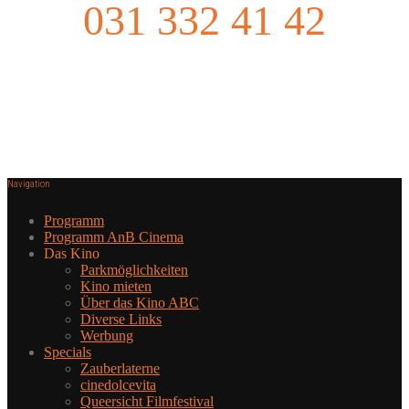
031 332 41 42
Navigation
Programm
Programm AnB Cinema
Das Kino
Parkmöglichkeiten
Kino mieten
Über das Kino ABC
Diverse Links
Werbung
Specials
Zauberlaterne
cinedolcevita
Queersicht Filmfestival