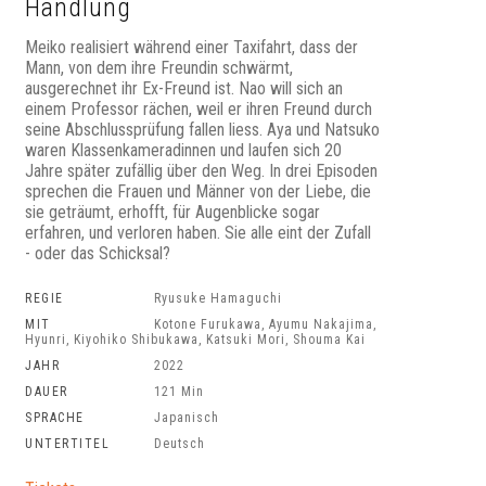
Handlung
Meiko realisiert während einer Taxifahrt, dass der
Mann, von dem ihre Freundin schwärmt,
ausgerechnet ihr Ex-Freund ist. Nao will sich an
einem Professor rächen, weil er ihren Freund durch
seine Abschlussprüfung fallen liess. Aya und Natsuko
waren Klassenkameradinnen und laufen sich 20
Jahre später zufällig über den Weg. In drei Episoden
sprechen die Frauen und Männer von der Liebe, die
sie geträumt, erhofft, für Augenblicke sogar
erfahren, und verloren haben. Sie alle eint der Zufall
- oder das Schicksal?
REGIE
Ryusuke Hamaguchi
MIT
Kotone Furukawa, Ayumu Nakajima,
Hyunri, Kiyohiko Shibukawa, Katsuki Mori, Shouma Kai
JAHR
2022
DAUER
121 Min
SPRACHE
Japanisch
UNTERTITEL
Deutsch