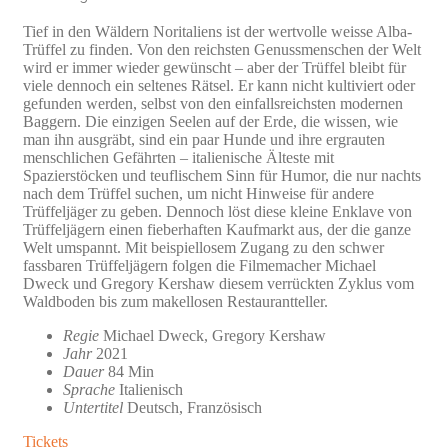
Tief in den Wäldern Noritaliens ist der wertvolle weisse Alba-
Trüffel zu finden. Von den reichsten Genussmenschen der Welt
wird er immer wieder gewünscht – aber der Trüffel bleibt für
viele dennoch ein seltenes Rätsel. Er kann nicht kultiviert oder
gefunden werden, selbst von den einfallsreichsten modernen
Baggern. Die einzigen Seelen auf der Erde, die wissen, wie
man ihn ausgräbt, sind ein paar Hunde und ihre ergrauten
menschlichen Gefährten – italienische Älteste mit
Spazierstöcken und teuflischem Sinn für Humor, die nur nachts
nach dem Trüffel suchen, um nicht Hinweise für andere
Trüffeljäger zu geben. Dennoch löst diese kleine Enklave von
Trüffeljägern einen fieberhaften Kaufmarkt aus, der die ganze
Welt umspannt. Mit beispiellosem Zugang zu den schwer
fassbaren Trüffeljägern folgen die Filmemacher Michael
Dweck und Gregory Kershaw diesem verrückten Zyklus vom
Waldboden bis zum makellosen Restaurantteller.
Regie
Michael Dweck, Gregory Kershaw
Jahr
2021
Dauer
84 Min
Sprache
Italienisch
Untertitel
Deutsch, Französisch
Tickets