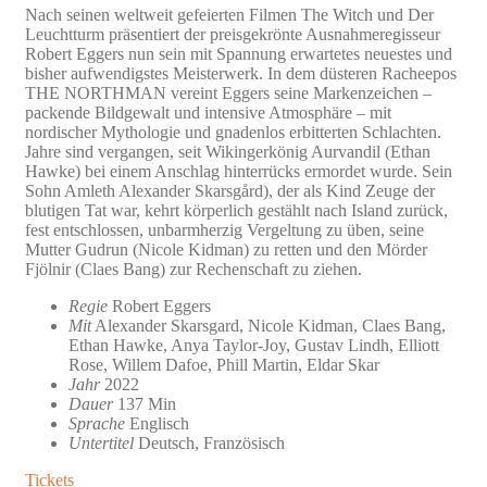
Nach seinen weltweit gefeierten Filmen The Witch und Der
Leuchtturm präsentiert der preisgekrönte Ausnahmeregisseur
Robert Eggers nun sein mit Spannung erwartetes neuestes und
bisher aufwendigstes Meisterwerk. In dem düsteren Racheepos
THE NORTHMAN vereint Eggers seine Markenzeichen –
packende Bildgewalt und intensive Atmosphäre – mit
nordischer Mythologie und gnadenlos erbitterten Schlachten.
Jahre sind vergangen, seit Wikingerkönig Aurvandil (Ethan
Hawke) bei einem Anschlag hinterrücks ermordet wurde. Sein
Sohn Amleth Alexander Skarsgård), der als Kind Zeuge der
blutigen Tat war, kehrt körperlich gestählt nach Island zurück,
fest entschlossen, unbarmherzig Vergeltung zu üben, seine
Mutter Gudrun (Nicole Kidman) zu retten und den Mörder
Fjölnir (Claes Bang) zur Rechenschaft zu ziehen.
Regie
Robert Eggers
Mit
Alexander Skarsgard, Nicole Kidman, Claes Bang,
Ethan Hawke, Anya Taylor-Joy, Gustav Lindh, Elliott
Rose, Willem Dafoe, Phill Martin, Eldar Skar
Jahr
2022
Dauer
137 Min
Sprache
Englisch
Untertitel
Deutsch, Französisch
Tickets