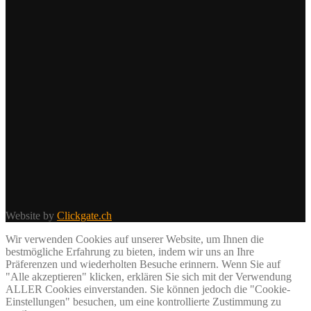
Website by
Clickgate.ch
Wir verwenden Cookies auf unserer Website, um Ihnen die
bestmögliche Erfahrung zu bieten, indem wir uns an Ihre
Präferenzen und wiederholten Besuche erinnern. Wenn Sie auf
"Alle akzeptieren" klicken, erklären Sie sich mit der Verwendung
ALLER Cookies einverstanden. Sie können jedoch die "Cookie-
Einstellungen" besuchen, um eine kontrollierte Zustimmung zu