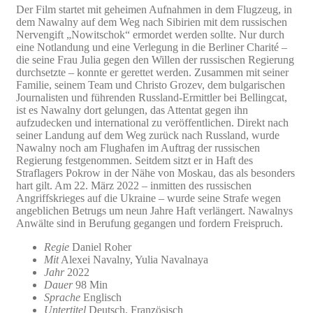
Der Film startet mit geheimen Aufnahmen in dem Flugzeug, in
dem Nawalny auf dem Weg nach Sibirien mit dem russischen
Nervengift „Nowitschok“ ermordet werden sollte. Nur durch
eine Notlandung und eine Verlegung in die Berliner Charité –
die seine Frau Julia gegen den Willen der russischen Regierung
durchsetzte – konnte er gerettet werden. Zusammen mit seiner
Familie, seinem Team und Christo Grozev, dem bulgarischen
Journalisten und führenden Russland-Ermittler bei Bellingcat,
ist es Nawalny dort gelungen, das Attentat gegen ihn
aufzudecken und international zu veröffentlichen. Direkt nach
seiner Landung auf dem Weg zurück nach Russland, wurde
Nawalny noch am Flughafen im Auftrag der russischen
Regierung festgenommen. Seitdem sitzt er in Haft des
Straflagers Pokrow in der Nähe von Moskau, das als besonders
hart gilt. Am 22. März 2022 – inmitten des russischen
Angriffskrieges auf die Ukraine – wurde seine Strafe wegen
angeblichen Betrugs um neun Jahre Haft verlängert. Nawalnys
Anwälte sind in Berufung gegangen und fordern Freispruch.
Regie
Daniel Roher
Mit
Alexei Navalny, Yulia Navalnaya
Jahr
2022
Dauer
98 Min
Sprache
Englisch
Untertitel
Deutsch, Französisch